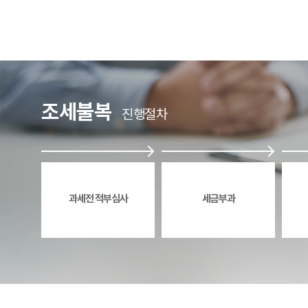
조세불복
진행절차
과세전 적부심사
세금부과